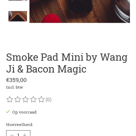
Smoke Pad Mini by Wang
Ji & Bacon Magic
€359,00
Incl. btw
(0)
De beoordeling van dit product is
0
van de 5
Op voorraad
Hoeveelheid: