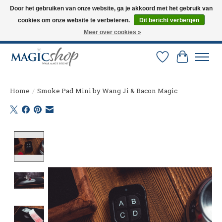
Door het gebruiken van onze website, ga je akkoord met het gebruik van
cookies om onze website te verbeteren.
Dit bericht verbergen
Altijd de nieuwste trucs op voorraad. Snelle verzending via PostNL en DHL.
Langskomen in onze winkel? Bel of mail om een afspraak te maken. 0251-
Meer over cookies »
237284
Verlanglijst
Winkelw
Home
/
Smoke Pad Mini by Wang Ji & Bacon Magic
Product image slideshow Items