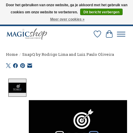
Door het gebruiken van onze website, ga je akkoord met het gebruik van
cookies om onze website te verbeteren.
Dit bericht verbergen
Altijd de nieuwste trucs op voorraad. Snelle verzending via PostNL en DHL.
Langskomen in onze winkel? Bel of mail om een afspraak te maken. 0251-
Meer over cookies »
237284
Verlanglijst
Winkelw
Home
/
SnapQ by Rodrigo Lima and Luiz Paulo Oliveira
Product image slideshow Items