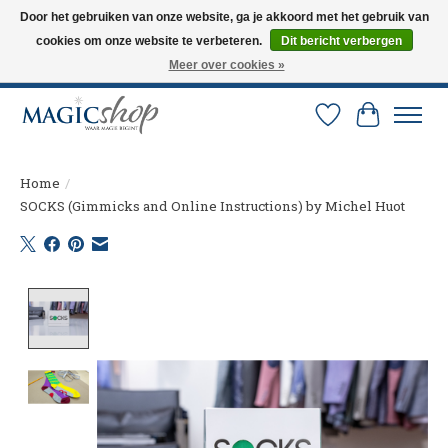
Door het gebruiken van onze website, ga je akkoord met het gebruik van
cookies om onze website te verbeteren.
Dit bericht verbergen
Altijd de nieuwste trucs op voorraad. Snelle verzending via PostNL en DHL.
Langskomen in onze winkel? Bel of mail om een afspraak te maken. 0251-
Meer over cookies »
237284
Verlanglijst
Winkelw
Home
/
SOCKS (Gimmicks and Online Instructions) by Michel Huot
Product image slideshow Items