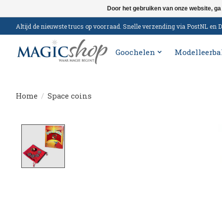
Door het gebruiken van onze website, ga
Altijd de nieuwste trucs op voorraad. Snelle verzending via PostNL e
Goochelen
Modelleerba
Home
/
Space coins
Product image slideshow Items