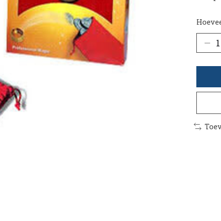
Hoevee
Toev