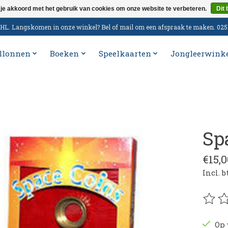
 je akkoord met het gebruik van cookies om onze website te verbeteren.
Dit 
n DHL. Langskomen in onze winkel? Bel of mail om een afspraak te maken. 02
llonnen
Boeken
Speelkaarten
Jongleerwink
Sp
€15,0
Incl. 
De be
Op 