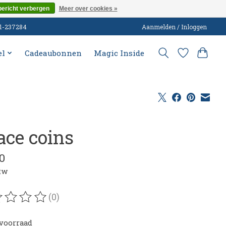
bericht verbergen
Meer over cookies »
51-237284
Aanmelden / Inloggen
el
Cadeaubonnen
Magic Inside
ace coins
0
btw
(0)
oordeling van dit product is
0
van de 5
voorraad