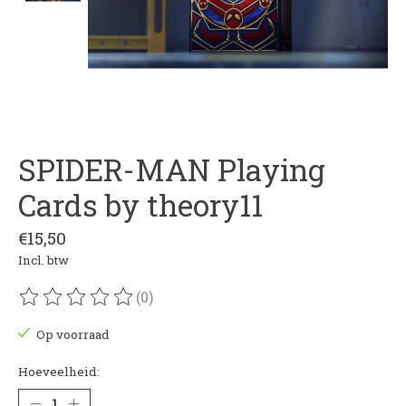
SPIDER-MAN Playing
Cards by theory11
€15,50
Incl. btw
(0)
De beoordeling van dit product is
0
van de 5
Op voorraad
Hoeveelheid: