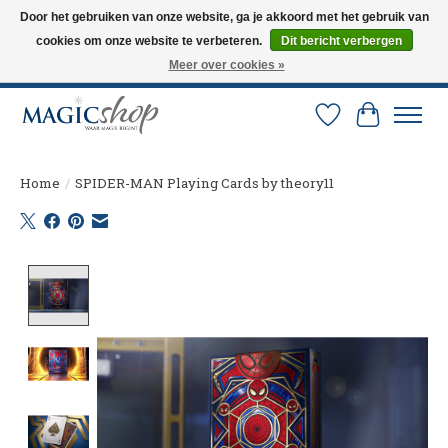
Door het gebruiken van onze website, ga je akkoord met het gebruik van
cookies om onze website te verbeteren.
Dit bericht verbergen
Altijd de nieuwste trucs op voorraad. Snelle verzending via PostNL en DHL.
Langskomen in onze winkel? Bel of mail om een afspraak te maken. 0251-
Meer over cookies »
237284
Verlanglijst
Winkelw
Home
/
SPIDER-MAN Playing Cards by theory11
Product image slideshow Items