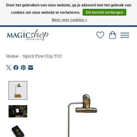
Door het gebruiken van onze website, ga je akkoord met het gebruik van
cookies om onze website te verbeteren.
Dit bericht verbergen
Altijd de nieuwste trucs op voorraad. Snelle verzending via PostNL en DHL.
Langskomen in onze winkel? Bel of mail om een afspraak te maken. 0251-
Meer over cookies »
237284
Verlanglijst
Winkelw
Home
/
Spirit Fire Clip TCC
Product image slideshow Items