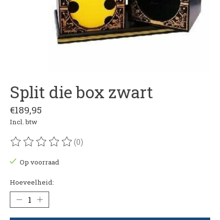
Split die box zwart
€189,95
Incl. btw
(0)
De beoordeling van dit product is
0
van de 5
Op voorraad
Hoeveelheid: