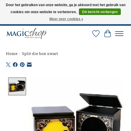
Door het gebruiken van onze website, ga je akkoord met het gebruik van
cookies om onze website te verbeteren.
Dit bericht verbergen
Altijd de nieuwste trucs op voorraad. Snelle verzending via PostNL en DHL.
Langskomen in onze winkel? Bel of mail om een afspraak te maken. 0251-
Meer over cookies »
237284
Verlanglijst
Winkelw
Home
/
Split die box zwart
Product image slideshow Items