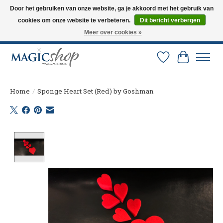
Door het gebruiken van onze website, ga je akkoord met het gebruik van
cookies om onze website te verbeteren.
Dit bericht verbergen
Altijd de nieuwste trucs op voorraad. Snelle verzending via PostNL en DHL.
Langskomen in onze winkel? Bel of mail om een afspraak te maken. 0251-
Meer over cookies »
237284
Verlanglijst
Winkelw
Home
/
Sponge Heart Set (Red) by Goshman
Product image slideshow Items