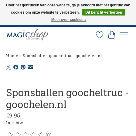
Door het gebruiken van onze website, ga je akkoord met het gebruik van
cookies om onze website te verbeteren.
Dit bericht verbergen
Altijd de nieuwste trucs op voorraad. Snelle verzending via PostNL en DHL.
Langskomen in onze winkel? Bel of mail om een afspraak te maken. 0251-
Meer over cookies »
237284
Verlanglijst
Winkelw
Home
/
Sponsballen goocheltruc - goochelen.nl
Product image slideshow Items
Sponsballen goocheltruc -
goochelen.nl
€9,95
Incl. btw
(0)