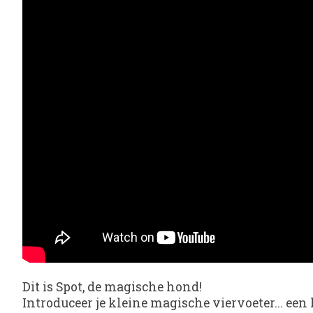
Dit is Spot, de magische hond!
Introduceer je kleine magische viervoeter... ee