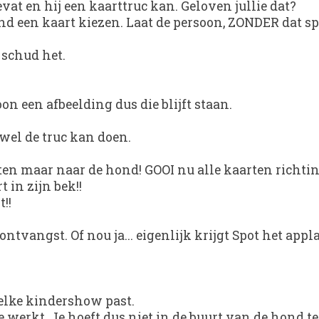
at en hij een kaarttruc kan. Geloven jullie dat?
nd een kaart kiezen. Laat de persoon, ZONDER dat spo
 schud het.
oon een afbeelding dus die blijft staan.
 wel de truc kan doen.
ten maar naar de hond! GOOI nu alle kaarten richtin
 in zijn bek!!
!!
ntvangst. Of nou ja... eigenlijk krijgt Spot het appl
 elke kindershow past.
werkt. Je hoeft dus niet in de buurt van de hond te s