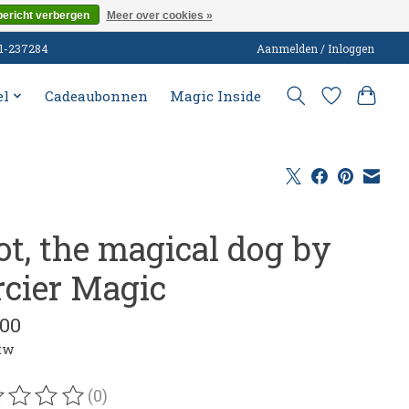
bericht verbergen
Meer over cookies »
51-237284
Aanmelden / Inloggen
el
Cadeaubonnen
Magic Inside
ot, the magical dog by
rcier Magic
,00
btw
(0)
oordeling van dit product is
0
van de 5