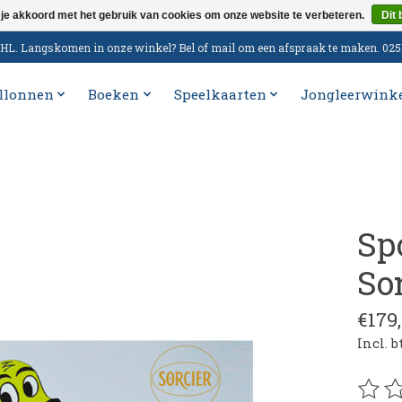
 je akkoord met het gebruik van cookies om onze website te verbeteren.
Dit 
n DHL. Langskomen in onze winkel? Bel of mail om een afspraak te maken. 02
llonnen
Boeken
Speelkaarten
Jongleerwink
Sp
So
€179
Incl. 
De be