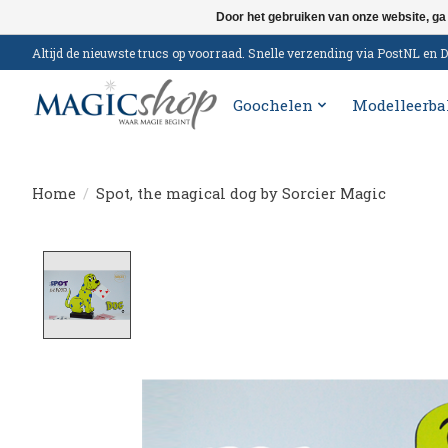
Door het gebruiken van onze website, ga
Altijd de nieuwste trucs op voorraad. Snelle verzending via PostNL e
Goochelen
Modelleerba
Home
/
Spot, the magical dog by Sorcier Magic
Product image slideshow Items