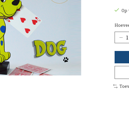
Op 
Hoevee
Toev