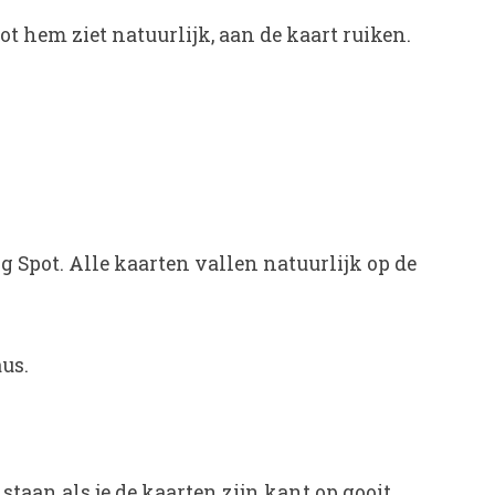
t hem ziet natuurlijk, aan de kaart ruiken.
g Spot. Alle kaarten vallen natuurlijk op de
aus.
taan als je de kaarten zijn kant op gooit.