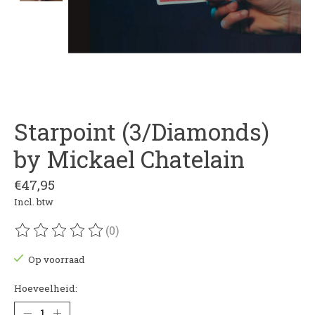
Starpoint (3/Diamonds)
by Mickael Chatelain
€47,95
Incl. btw
(0)
De beoordeling van dit product is
0
van de 5
Op voorraad
Hoeveelheid: