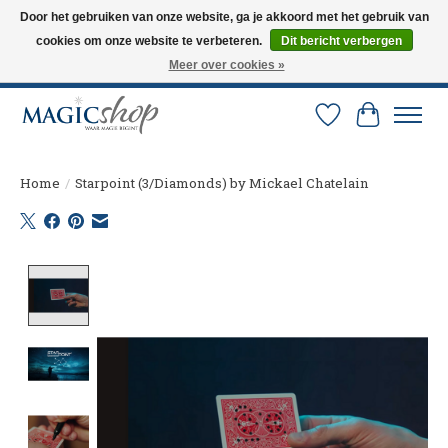
Door het gebruiken van onze website, ga je akkoord met het gebruik van
cookies om onze website te verbeteren.
Dit bericht verbergen
Altijd de nieuwste trucs op voorraad. Snelle verzending via PostNL en DHL.
Langskomen in onze winkel? Bel of mail om een afspraak te maken. 0251-
Meer over cookies »
237284
Verlanglijst
Winkelw
Home
/
Starpoint (3/Diamonds) by Mickael Chatelain
Product image slideshow Items