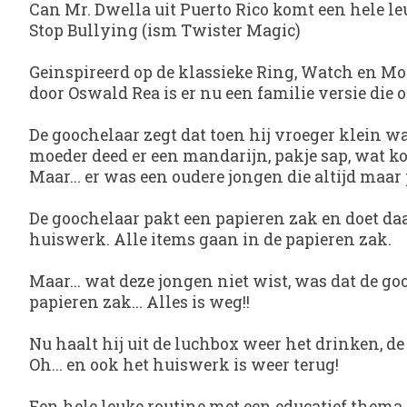
Can Mr. Dwella uit Puerto Rico komt een hele le
Stop Bullying (ism Twister Magic)
Geinspireerd op de klassieke Ring, Watch en Mo
door Oswald Rea is er nu een familie versie die 
De goochelaar zegt dat toen hij vroeger klein wa
moeder deed er een mandarijn, pakje sap, wat koe
Maar... er was een oudere jongen die altijd maar
De goochelaar pakt een papieren zak en doet daa
huiswerk. Alle items gaan in de papieren zak.
Maar... wat deze jongen niet wist, was dat de go
papieren zak... Alles is weg!!
Nu haalt hij uit de luchbox weer het drinken, d
Oh... en ook het huiswerk is weer terug!
Een hele leuke routine met een educatief thema.