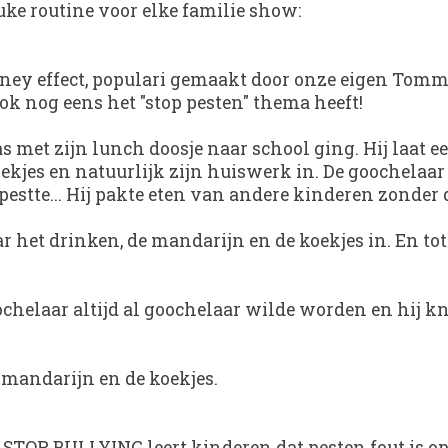
uke routine voor elke familie show:
ney effect, populari gemaakt door onze eigen Tomm
ook nog eens het "stop pesten" thema heeft!
s met zijn lunch doosje naar school ging. Hij laat e
kjes en natuurlijk zijn huiswerk in. De goochelaar l
 pestte... Hij pakte eten van andere kinderen zonder 
r het drinken, de mandarijn en de koekjes in. En t
ochelaar altijd al goochelaar wilde worden en hij kn
e mandarijn en de koekjes.
 STOP BULLYING leert kinderen dat pesten fout is op