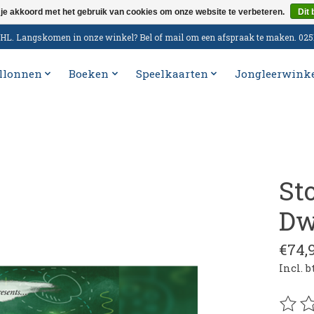
 je akkoord met het gebruik van cookies om onze website te verbeteren.
Dit 
n DHL. Langskomen in onze winkel? Bel of mail om een afspraak te maken. 02
llonnen
Boeken
Speelkaarten
Jongleerwink
St
Dw
€74,
Incl. 
De be