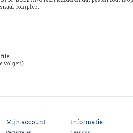
lemaal compleet
file
te volgen)
Mijn account
Informatie
Registreren
Over ons