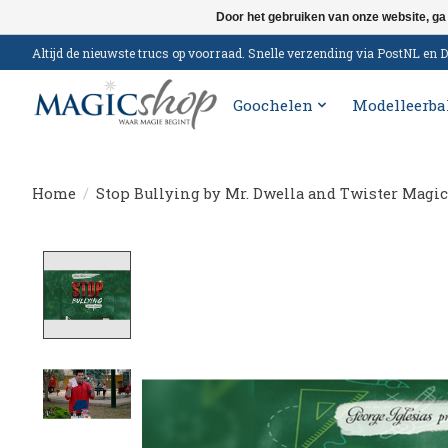
Door het gebruiken van onze website, ga
Altijd de nieuwste trucs op voorraad. Snelle verzending via PostNL e
Goochelen
Modelleerba
Home
/
Stop Bullying by Mr. Dwella and Twister Magic
Product image slideshow Items