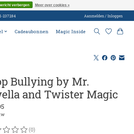
bericht verbergen
Meer over cookies »
51-237284
Aanmelden / Inloggen
el
Cadeaubonnen
Magic Inside
op Bullying by Mr.
ella and Twister Magic
95
btw
(0)
oordeling van dit product is
0
van de 5