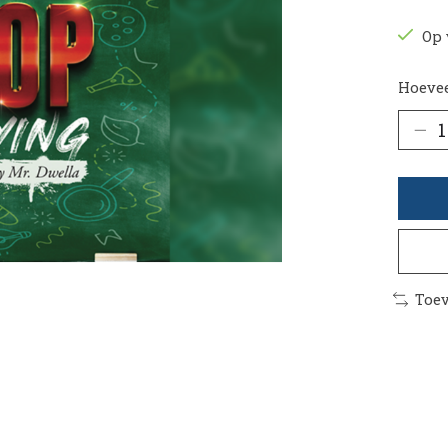
Op 
Hoevee
Toev