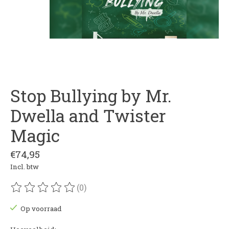
Stop Bullying by Mr.
Dwella and Twister
Magic
€74,95
Incl. btw
(0)
De beoordeling van dit product is
0
van de 5
Op voorraad