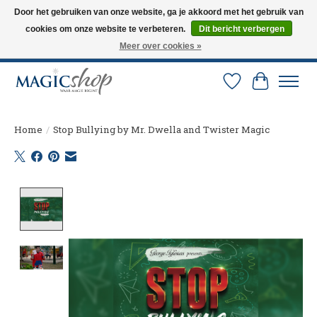
Door het gebruiken van onze website, ga je akkoord met het gebruik van
cookies om onze website te verbeteren.
Dit bericht verbergen
Altijd de nieuwste trucs op voorraad. Snelle verzending via PostNL en DHL.
Langskomen in onze winkel? Bel of mail om een afspraak te maken. 0251-
Meer over cookies »
237284
Verlanglijst
Winkelw
Home
/
Stop Bullying by Mr. Dwella and Twister Magic
Product image slideshow Items