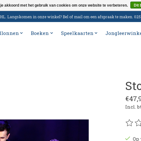
 je akkoord met het gebruik van cookies om onze website te verbeteren.
Dit 
n DHL. Langskomen in onze winkel? Bel of mail om een afspraak te maken. 02
llonnen
Boeken
Speelkaarten
Jongleerwink
St
€47,
Incl. 
De be
Op 