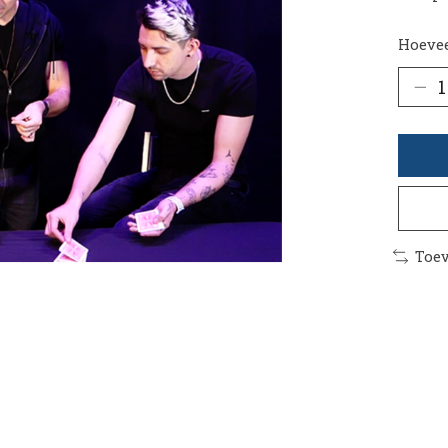
Hoevee
Toev