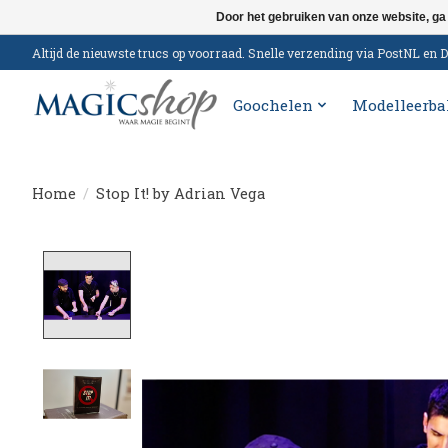
Door het gebruiken van onze website, ga
Altijd de nieuwste trucs op voorraad. Snelle verzending via PostNL e
Goochelen
Modelleerba
Home
/
Stop It! by Adrian Vega
Product image slideshow Items