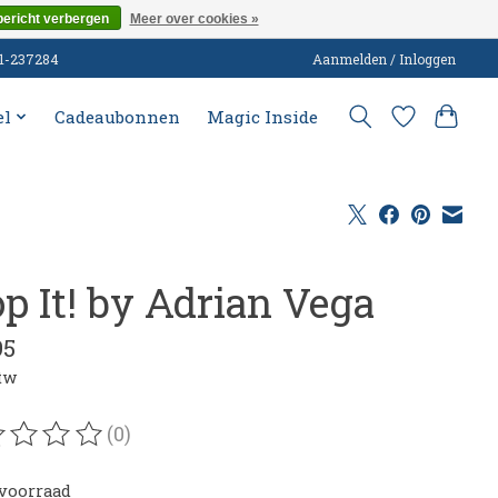
bericht verbergen
Meer over cookies »
51-237284
Aanmelden / Inloggen
el
Cadeaubonnen
Magic Inside
op It! by Adrian Vega
95
btw
(0)
oordeling van dit product is
0
van de 5
voorraad