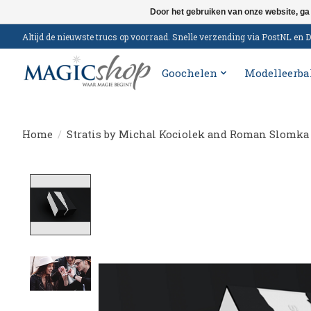
Door het gebruiken van onze website, ga
Altijd de nieuwste trucs op voorraad. Snelle verzending via PostNL e
Goochelen
Modelleerba
Home
/
Stratis by Michal Kociolek and Roman Slomka
Product image slideshow Items