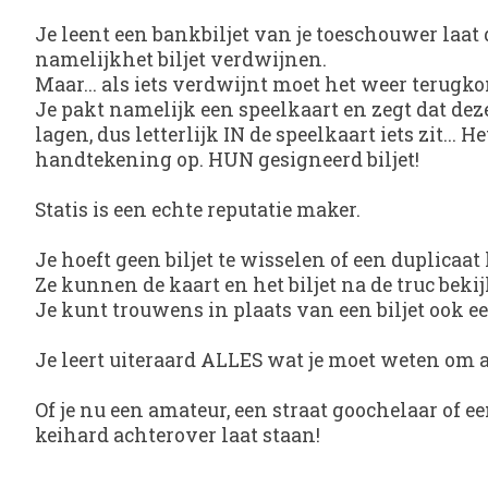
Je leent een bankbiljet van je toeschouwer laat d
namelijkhet biljet verdwijnen.
Maar... als iets verdwijnt moet het weer terugko
Je pakt namelijk een speelkaart en zegt dat deze
lagen, dus letterlijk IN de speelkaart iets zit... H
handtekening op. HUN gesigneerd biljet!
Statis is een echte reputatie maker.
Je hoeft geen biljet te wisselen of een duplicaa
Ze kunnen de kaart en het biljet na de truc beki
Je kunt trouwens in plaats van een biljet ook e
Je leert uiteraard ALLES wat je moet weten om all
Of je nu een amateur, een straat goochelaar of ee
keihard achterover laat staan!