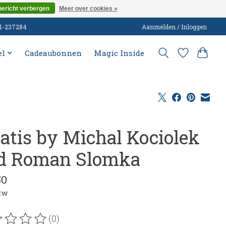
bericht verbergen
Meer over cookies »
51-237284
Aanmelden / Inloggen
el
Cadeaubonnen
Magic Inside
ratis by Michal Kociolek
d Roman Slomka
50
btw
(0)
oordeling van dit product is
0
van de 5