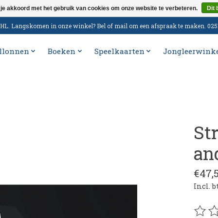
 je akkoord met het gebruik van cookies om onze website te verbeteren.
Dit 
n DHL. Langskomen in onze winkel? Bel of mail om een afspraak te maken. 02
llonnen
Boeken
Speelkaarten
Jongleerwink
St
an
€47,
Incl. 
De be