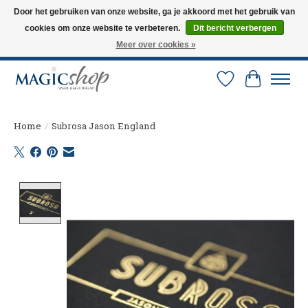
Door het gebruiken van onze website, ga je akkoord met het gebruik van
cookies om onze website te verbeteren.
Dit bericht verbergen
Altijd de nieuwste trucs op voorraad. Snelle verzending via PostNL en DHL.
Langskomen in onze winkel? Bel of mail om een afspraak te maken. 0251-
Meer over cookies »
237284
Verlanglijst
Winkelw
Home
/
Subrosa Jason England
Product image slideshow Items