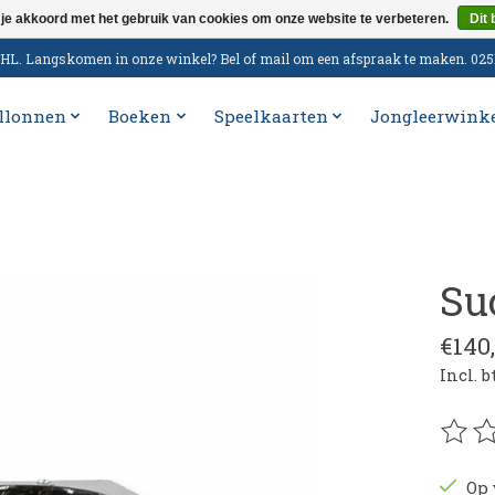
 je akkoord met het gebruik van cookies om onze website te verbeteren.
Dit 
n DHL. Langskomen in onze winkel? Bel of mail om een afspraak te maken. 02
llonnen
Boeken
Speelkaarten
Jongleerwink
Su
€140
Incl. 
De be
Op 