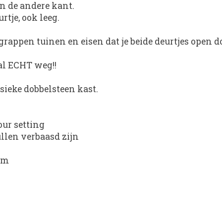
an de andere kant.
rtje, ook leeg.
rappen tuinen en eisen dat je beide deurtjes open do
bal ECHT weg!!
sieke dobbelsteen kast.
our setting
llen verbaasd zijn
 cm