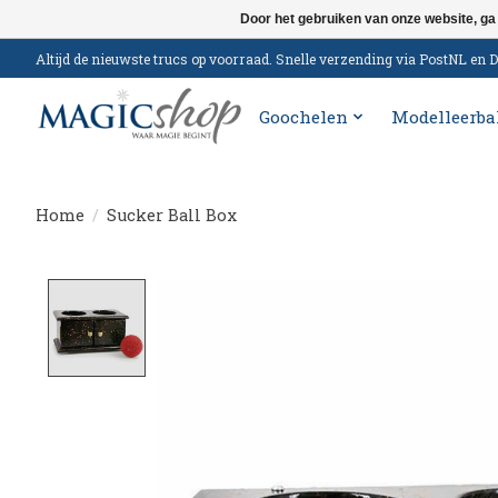
Door het gebruiken van onze website, ga
Altijd de nieuwste trucs op voorraad. Snelle verzending via PostNL e
Goochelen
Modelleerba
Home
/
Sucker Ball Box
Product image slideshow Items