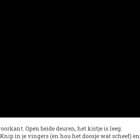
oorkant. Open beide deuren, het kistje is leeg.
 Knip in je vingers (en hou het doosje wat scheef) en .