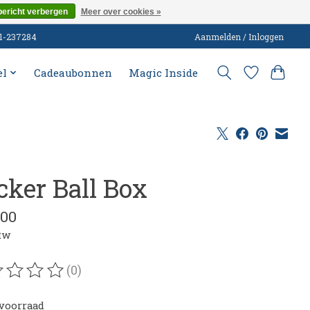
bericht verbergen
Meer over cookies »
51-237284
Aanmelden / Inloggen
el
Cadeaubonnen
Magic Inside
cker Ball Box
,00
btw
(0)
oordeling van dit product is
0
van de 5
voorraad