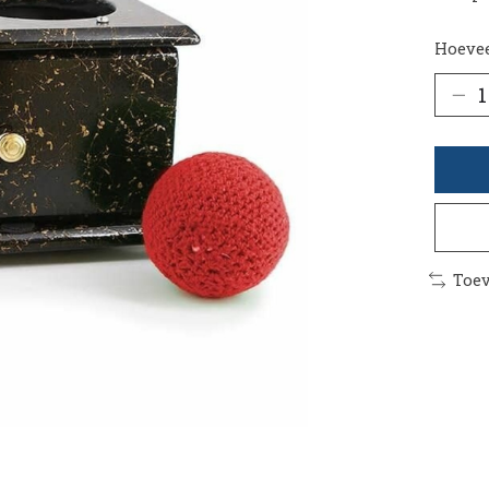
Hoevee
Toev