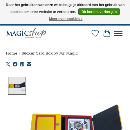
Door het gebruiken van onze website, ga je akkoord met het gebruik van
cookies om onze website te verbeteren.
Dit bericht verbergen
Altijd de nieuwste trucs op voorraad. Snelle verzending via PostNL en DHL.
Langskomen in onze winkel? Bel of mail om een afspraak te maken. 0251-
Meer over cookies »
237284
Verlanglijst
Winkelw
Home
/
Sucker Card Box by Mr. Magic
Product image slideshow Items