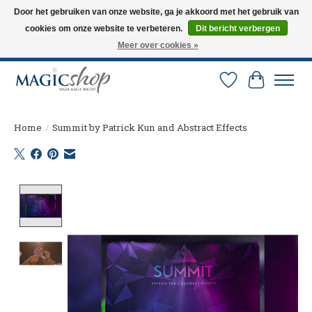
Door het gebruiken van onze website, ga je akkoord met het gebruik van
cookies om onze website te verbeteren.
Dit bericht verbergen
Altijd de nieuwste trucs op voorraad. Snelle verzending via PostNL en DHL.
Langskomen in onze winkel? Bel of mail om een afspraak te maken. 0251-
Meer over cookies »
237284
Verlanglijst
Winkelw
Home
/
Summit by Patrick Kun and Abstract Effects
Product image slideshow Items