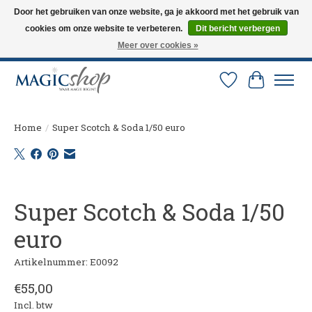
Door het gebruiken van onze website, ga je akkoord met het gebruik van
cookies om onze website te verbeteren.
Dit bericht verbergen
Altijd de nieuwste trucs op voorraad. Snelle verzending via PostNL en DHL.
Langskomen in onze winkel? Bel of mail om een afspraak te maken. 0251-
Meer over cookies »
237284
Verlanglijst
Winkelw
Home
/
Super Scotch & Soda 1/50 euro
Product image slideshow Items
Super Scotch & Soda 1/50
euro
Artikelnummer: E0092
€55,00
Incl. btw