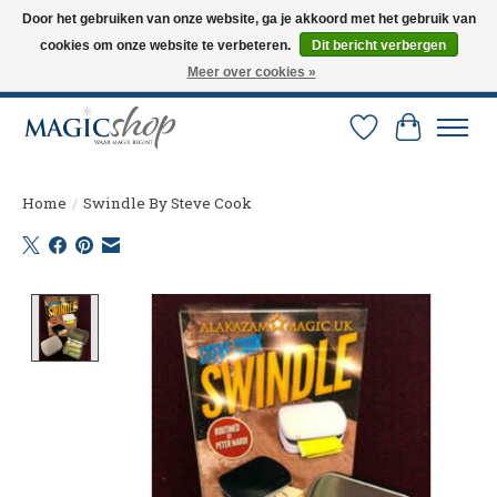
Door het gebruiken van onze website, ga je akkoord met het gebruik van
cookies om onze website te verbeteren.
Dit bericht verbergen
Altijd de nieuwste trucs op voorraad. Snelle verzending via PostNL en DHL.
Langskomen in onze winkel? Bel of mail om een afspraak te maken. 0251-
Meer over cookies »
237284
Verlanglijst
Winkelw
Home
/
Swindle By Steve Cook
Product image slideshow Items