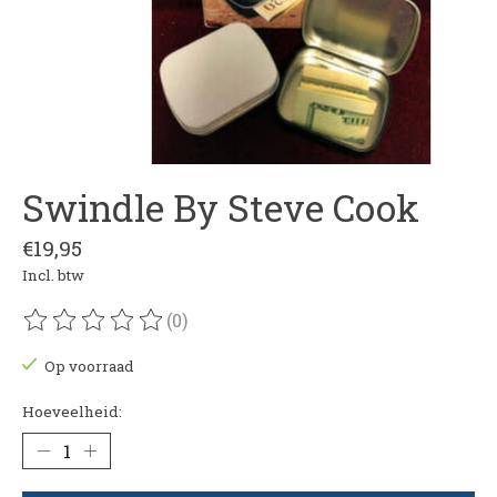
Swindle By Steve Cook
€19,95
Incl. btw
(0)
De beoordeling van dit product is
0
van de 5
Op voorraad
Hoeveelheid: