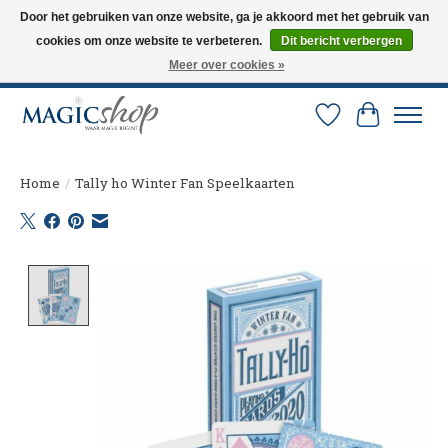
Door het gebruiken van onze website, ga je akkoord met het gebruik van
cookies om onze website te verbeteren.
Dit bericht verbergen
Altijd de nieuwste trucs op voorraad. Snelle verzending via PostNL en DHL.
Langskomen in onze winkel? Bel of mail om een afspraak te maken. 0251-
Meer over cookies »
237284
Verlanglijst
Winkelw
Home
/
Tally ho Winter Fan Speelkaarten
Product image slideshow Items