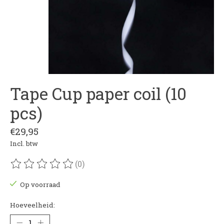
Tape Cup paper coil (10
pcs)
€29,95
Incl. btw
(0)
De beoordeling van dit product is
0
van de 5
Op voorraad
Hoeveelheid: