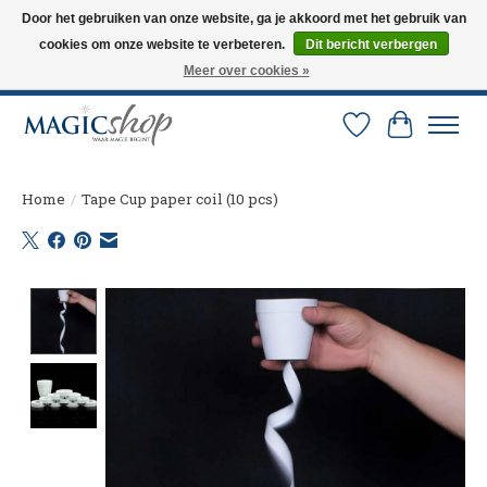
Door het gebruiken van onze website, ga je akkoord met het gebruik van
cookies om onze website te verbeteren.
Dit bericht verbergen
Altijd de nieuwste trucs op voorraad. Snelle verzending via PostNL en DHL.
Langskomen in onze winkel? Bel of mail om een afspraak te maken. 0251-
Meer over cookies »
237284
Verlanglijst
Winkelw
Home
/
Tape Cup paper coil (10 pcs)
Product image slideshow Items