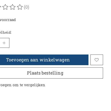
(0)
oordeling van dit product is
0
van de 5
voorraad
lheid:
Toevoegen aan winkelwagen
Plaats bestelling
oegen om te vergelijken