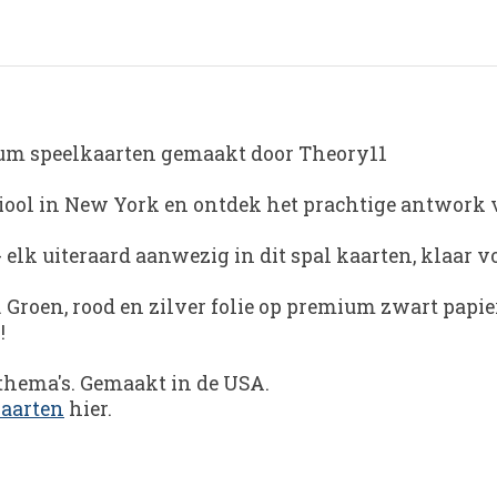
mium speelkaarten gemaakt door Theory11
iool in New York en ontdek het prachtige antwork v
- elk uiteraard aanwezig in dit spal kaarten, klaar vo
 Groen, rood en zilver folie op premium zwart papi
!
thema's. Gemaakt in de USA.
aarten
hier.