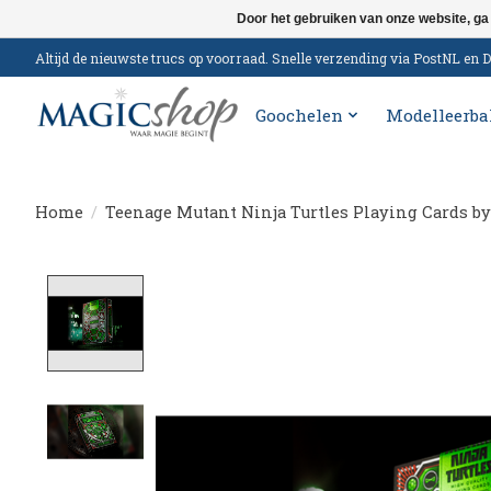
Door het gebruiken van onze website, ga
Altijd de nieuwste trucs op voorraad. Snelle verzending via PostNL e
Goochelen
Modelleerba
Home
/
Teenage Mutant Ninja Turtles Playing Cards by
Product image slideshow Items