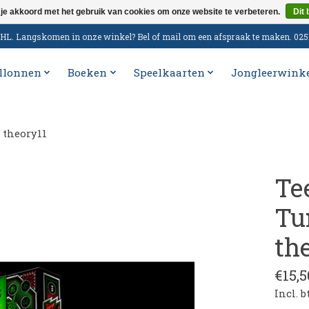
 je akkoord met het gebruik van cookies om onze website te verbeteren.
Dit 
n DHL. Langskomen in onze winkel? Bel of mail om een afspraak te maken. 02
llonnen
Boeken
Speelkaarten
Jongleerwink
 theory11
Te
Tu
th
€15,5
Incl. 