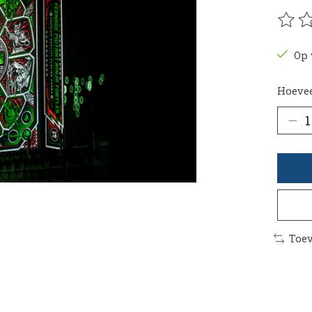
De be
Op 
Hoevee
Toev