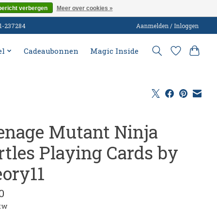
bericht verbergen
Meer over cookies »
51-237284
Aanmelden / Inloggen
el
Cadeaubonnen
Magic Inside
enage Mutant Ninja
rtles Playing Cards by
eory11
0
btw