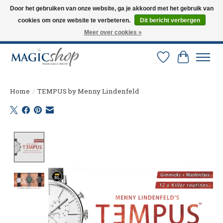
Door het gebruiken van onze website, ga je akkoord met het gebruik van
cookies om onze website te verbeteren.
Dit bericht verbergen
Altijd de nieuwste trucs op voorraad. Snelle verzending via PostNL en DHL.
Langskomen in onze winkel? Bel of mail om een afspraak te maken. 0251-
Meer over cookies »
237284
Verlanglijst
Winkelw
Home
/
TEMPUS by Menny Lindenfeld
Product image slideshow Items