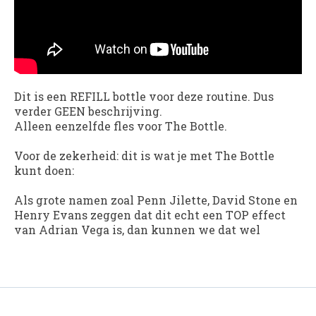
Dit is een REFILL bottle voor deze routine. Dus
verder GEEN beschrijving.
Alleen eenzelfde fles voor The Bottle.
Voor de zekerheid: dit is wat je met The Bottle
kunt doen:
Als grote namen zoal Penn Jilette, David Stone en
Henry Evans zeggen dat dit echt een TOP effect
van Adrian Vega is, dan kunnen we dat wel
aanmemen...
Dit zal niet goochelaars, maar ook zeker collega
goochelaars gaan verbazen. Een onmogelijke
gesigneerde kaart naar fles. Adrian Vega vertoont