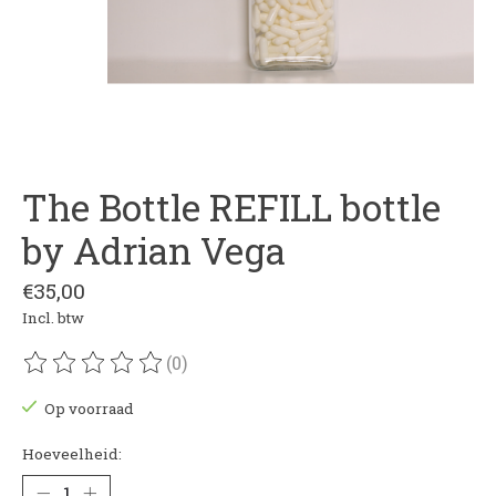
The Bottle REFILL bottle
by Adrian Vega
€35,00
Incl. btw
(0)
De beoordeling van dit product is
0
van de 5
Op voorraad
Hoeveelheid: