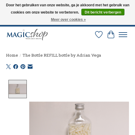
Door het gebruiken van onze website, ga je akkoord met het gebruik van
cookies om onze website te verbeteren.
Dit bericht verbergen
Altijd de nieuwste trucs op voorraad. Snelle verzending via PostNL en DHL.
Langskomen in onze winkel? Bel of mail om een afspraak te maken. 0251-
Meer over cookies »
237284
Verlanglijst
Winkelw
Home
/
The Bottle REFILL bottle by Adrian Vega
Product image slideshow Items