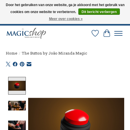
Door het gebruiken van onze website, ga je akkoord met het gebruik van
cookies om onze website te verbeteren.
Dit bericht verbergen
Altijd de nieuwste trucs op voorraad. Snelle verzending via PostNL en DHL.
Langskomen in onze winkel? Bel of mail om een afspraak te maken. 0251-
Meer over cookies »
237284
Verlanglijst
Winkelw
Home
/
The Button by João Miranda Magic
Product image slideshow Items