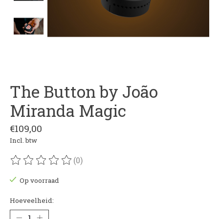
The Button by João
Miranda Magic
€109,00
Incl. btw
(0)
De beoordeling van dit product is
0
van de 5
Op voorraad
Hoeveelheid: