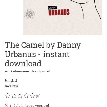
The Camel by Danny
Urbanus - instant
download
Artikelnummer: dvaultcamel
€11,00
Incl. btw
(0)
De beoordeling van dit product is
0
van de 5
Tijdelijk niet op voorraad