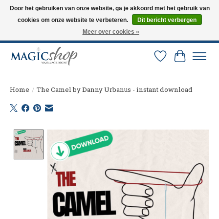
Door het gebruiken van onze website, ga je akkoord met het gebruik van
cookies om onze website te verbeteren.
Dit bericht verbergen
Altijd de nieuwste trucs op voorraad. Snelle verzending via PostNL en DHL.
Langskomen in onze winkel? Bel of mail om een afspraak te maken. 0251-
Meer over cookies »
237284
Verlanglijst
Winkelw
Home
/
The Camel by Danny Urbanus - instant download
Product image slideshow Items