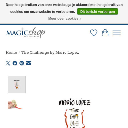
Door het gebruiken van onze website, ga je akkoord met het gebruik van
cookies om onze website te verbeteren.
Dit bericht verbergen
Altijd de nieuwste trucs op voorraad. Snelle verzending via PostNL en DHL.
Langskomen in onze winkel? Bel of mail om een afspraak te maken. 0251-
Meer over cookies »
237284
Verlanglijst
Winkelw
Home
/
The Challenge by Mario Lopez
Product image slideshow Items