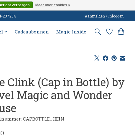
bericht verbergen
Meer over cookies »
51-237284
Aanmelden / Inloggen
el
Cadeaubonnen
Magic Inside
 Clink (Cap in Bottle) by
rvel Magic and Wonder
use
elnummer: CAPBOTTLE_HEIN
00