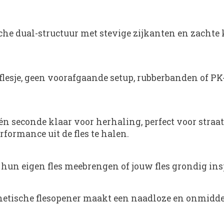
he dual-structuur met stevige zijkanten en zachte k
lesje, geen voorafgaande setup, rubberbanden of PK
 één seconde klaar voor herhaling, perfect voor stra
formance uit de fles te halen.
n eigen fles meebrengen of jouw fles grondig insp
tische flesopener maakt een naadloze en onmiddel