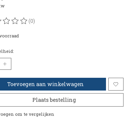
btw
(0)
oordeling van dit product is
0
van de 5
voorraad
lheid:
Toevoegen aan winkelwagen
Plaats bestelling
oegen om te vergelijken