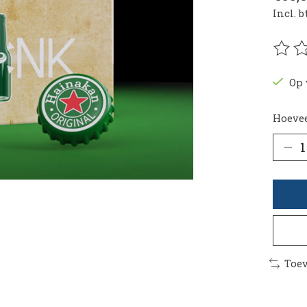
Incl. 
De be
Op 
Hoevee
Toev