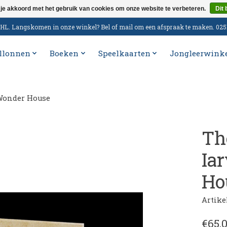
 je akkoord met het gebruik van cookies om onze website te verbeteren.
Dit 
n DHL. Langskomen in onze winkel? Bel of mail om een afspraak te maken. 02
llonnen
Boeken
Speelkaarten
Jongleerwink
 Wonder House
The
Ia
Ho
Artik
€65,