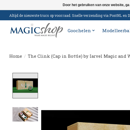
Door het gebruiken van onze website, ga
Altijd de nieuwste trucs op voorraad. Snelle verzending via PostNL e
Goochelen
Modelleerba
Home
/
The Clink (Cap in Bottle) by Iarvel Magic and
Product image slideshow Items