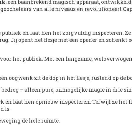
nk
, een baanbrekend magisch apparaat, ontwikkeld
oochelaars van alle niveaus en revolutioneert Cap-i
je publiek en laat hen het zorgvuldig inspecteren.
rug. Jij opent het flesje met een opener en schenkt
 voor het publiek. Met een langzame, weloverwogen 
een oogwenk zit de dop in het flesje, rustend op de 
edrog – alleen pure, onmogelijke magie in drie simpel
iek en laat hen opnieuw inspecteren. Terwijl ze het 
d is.
eweging de hele ruimte.