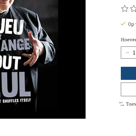
De be
Op 
Hoevee
Toev