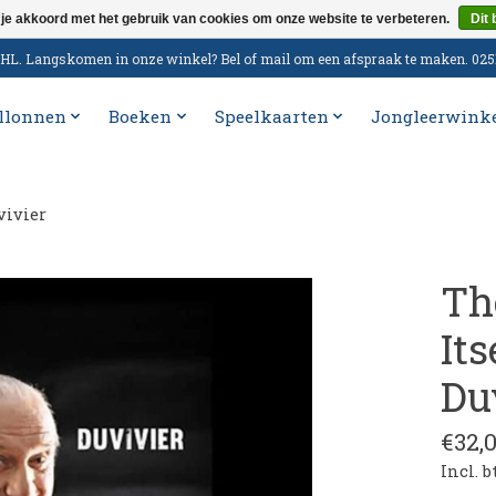
 je akkoord met het gebruik van cookies om onze website te verbeteren.
Dit 
n DHL. Langskomen in onze winkel? Bel of mail om een afspraak te maken. 02
llonnen
Boeken
Speelkaarten
Jongleerwink
vivier
Th
It
Du
€32,
Incl. 