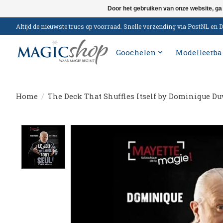
Door het gebruiken van onze website, ga
Altijd de nieuwste trucs op voorraad. Snelle verzending via PostNL e
Goochelen
Modelleerba
Home
/
The Deck That Shuffles Itself by Dominique Du
Product image slideshow Items