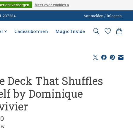
bericht verbergen
Meer over cookies »
51-237284
Aanmelden / Inloggen
el
Cadeaubonnen
Magic Inside
e Deck That Shuffles
self by Dominique
vivier
00
btw