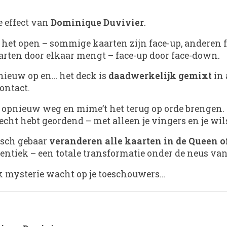
e effect van
Dominique Duvivier
.
t het open – sommige kaarten zijn face-up, anderen f
aarten door elkaar mengt – face-up door face-down.
nieuw op en… het deck is
daadwerkelijk gemixt
in 
ontact.
k opnieuw weg en mime’t het terug op orde brengen. Z
e echt hebt geordend – met alleen je vingers en je wi
isch gebaar
veranderen alle kaarten in de Queen of
entiek – een totale transformatie onder de neus van 
jk mysterie wacht op je toeschouwers…