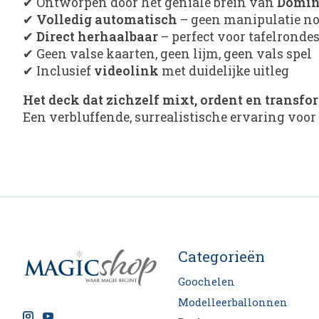
✔ Ontworpen door het geniale brein van
Domin
✔
Volledig automatisch
– geen manipulatie n
✔
Direct herhaalbaar
– perfect voor tafelronde
✔ Geen valse kaarten, geen lijm, geen vals spel
✔ Inclusief
videolink
met duidelijke uitleg
Het deck dat zichzelf mixt, ordent en transf
Een verbluffende, surrealistische ervaring voor
Categorieën
Goochelen
Modelleerballonnen