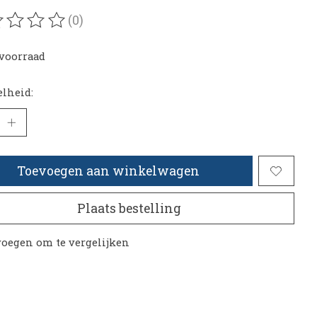
(0)
oordeling van dit product is
0
van de 5
voorraad
lheid:
Toevoegen aan winkelwagen
Plaats bestelling
oegen om te vergelijken