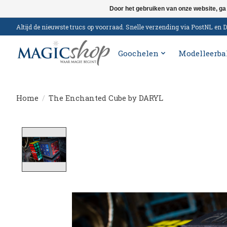
Door het gebruiken van onze website, ga
Altijd de nieuwste trucs op voorraad. Snelle verzending via PostNL e
Goochelen
Modelleerba
Home
/
The Enchanted Cube by DARYL
Product image slideshow Items