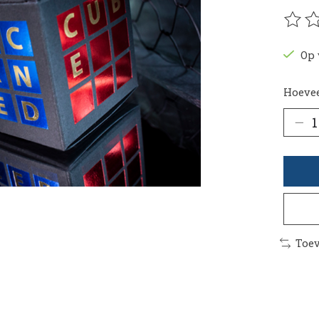
De be
Op 
Hoevee
Toev