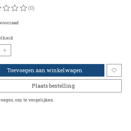
(0)
oordeling van dit product is
0
van de 5
voorraad
lheid:
Toevoegen aan winkelwagen
Plaats bestelling
oegen om te vergelijken