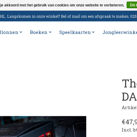
 je akkoord met het gebruik van cookies om onze website te verbeteren.
Dit 
n DHL. Langskomen in onze winkel? Bel of mail om een afspraak te maken. 02
llonnen
Boeken
Speelkaarten
Jongleerwink
Th
DA
Artik
€47,
Incl. 