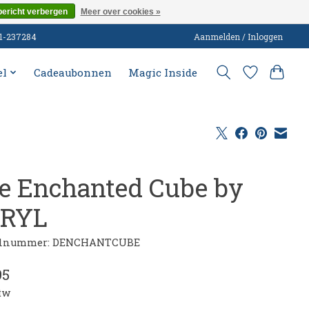
bericht verbergen
Meer over cookies »
51-237284
Aanmelden / Inloggen
el
Cadeaubonnen
Magic Inside
e Enchanted Cube by
RYL
elnummer: DENCHANTCUBE
95
btw