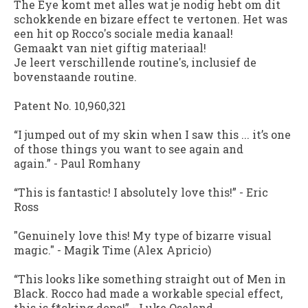
The Eye komt met alles wat je nodig hebt om dit
schokkende en bizare effect te vertonen. Het was
een hit op Rocco's sociale media kanaal!
Gemaakt van niet giftig materiaal!
Je leert verschillende routine's, inclusief de
bovenstaande routine.
Patent No. 10,960,321
“I jumped out of my skin when I saw this ... it’s one
of those things you want to see again and
again.”
-
Paul Romhany
“This is fantastic! I absolutely love this!”
-
Eric
Ross
"Genuinely love this! My type of bizarre visual
magic."
-
Magik Time (Alex Apricio)
“This looks like something straight out of Men in
Black. Rocco had made a workable special effect,
this is f*cking dope!”
-
Luke Oseland