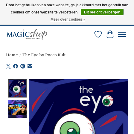
Door het gebruiken van onze website, ga je akkoord met het gebruik van
cookies om onze website te verbeteren.
Dit bericht verbergen
Altijd de nieuwste trucs op voorraad. Snelle verzending via PostNL en DHL.
Langskomen in onze winkel? Bel of mail om een afspraak te maken. 0251-
Meer over cookies »
237284
Verlanglijst
Winkelw
Home
/
The Eye by Rocco Kult
Product image slideshow Items