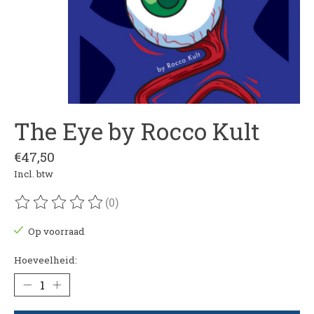
The Eye by Rocco Kult
€47,50
Incl. btw
(0)
De beoordeling van dit product is
0
van de 5
Op voorraad
Hoeveelheid: