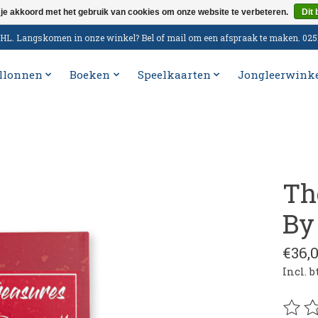
 je akkoord met het gebruik van cookies om onze website te verbeteren.
Dit 
n DHL. Langskomen in onze winkel? Bel of mail om een afspraak te maken. 02
llonnen
Boeken
Speelkaarten
Jongleerwink
Th
By
€36,
Incl. 
De be