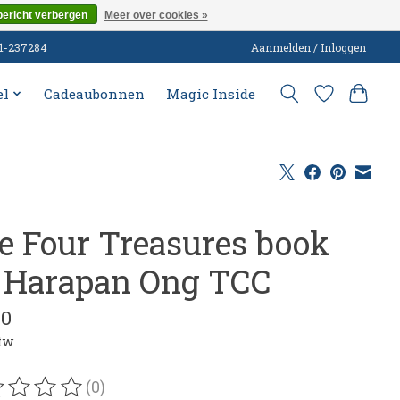
bericht verbergen
Meer over cookies »
51-237284
Aanmelden / Inloggen
el
Cadeaubonnen
Magic Inside
e Four Treasures book
 Harapan Ong TCC
00
btw
(0)
oordeling van dit product is
0
van de 5