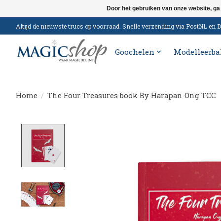
Door het gebruiken van onze website, ga
Altijd de nieuwste trucs op voorraad. Snelle verzending via PostNL e
Goochelen
Modelleerba
Home
/
The Four Treasures book By Harapan Ong TCC
Product image slideshow Items