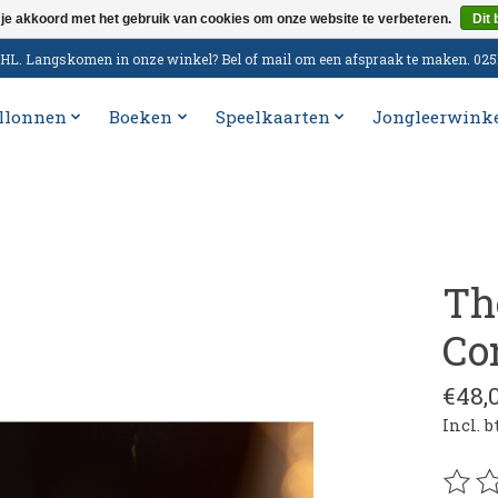
 je akkoord met het gebruik van cookies om onze website te verbeteren.
Dit 
n DHL. Langskomen in onze winkel? Bel of mail om een afspraak te maken. 02
llonnen
Boeken
Speelkaarten
Jongleerwink
Th
Co
€48,
Incl. 
De be