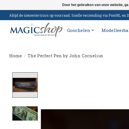
Door het gebruiken van onze website, ga
Altijd de nieuwste trucs op voorraad. Snelle verzending via PostNL e
Goochelen
Modelleerba
Home
/
The Perfect Pen by John Cornelius
Product image slideshow Items