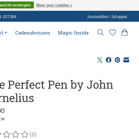
bericht verbergen
Meer over cookies »
51-237284
Aanmelden / Inloggen
el
Cadeaubonnen
Magic Inside
e Perfect Pen by John
rnelius
00
btw
(0)
oordeling van dit product is
0
van de 5