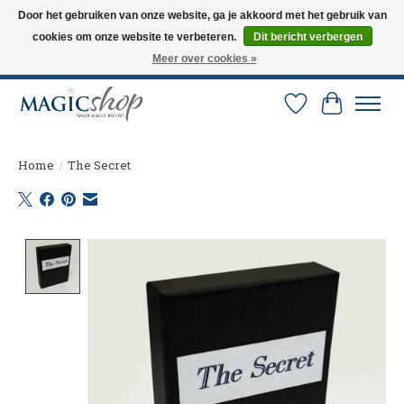
Door het gebruiken van onze website, ga je akkoord met het gebruik van
cookies om onze website te verbeteren.
Dit bericht verbergen
Altijd de nieuwste trucs op voorraad. Snelle verzending via PostNL en DHL.
Langskomen in onze winkel? Bel of mail om een afspraak te maken. 0251-
Meer over cookies »
237284
Verlanglijst
Winkelw
Home
/
The Secret
Product image slideshow Items