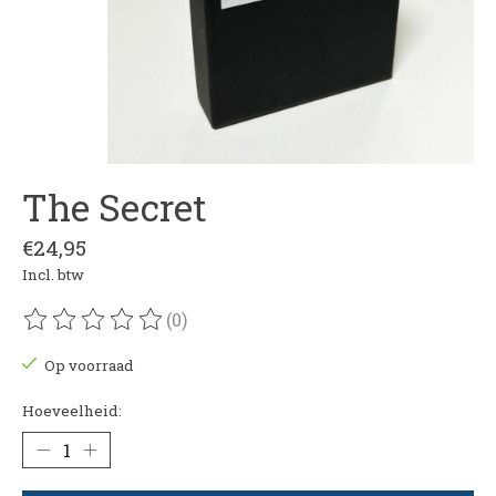
The Secret
€24,95
Incl. btw
(0)
De beoordeling van dit product is
0
van de 5
Op voorraad
Hoeveelheid: