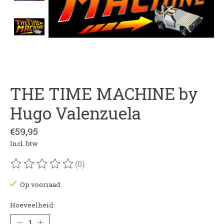
THE TIME MACHINE by
Hugo Valenzuela
€59,95
Incl. btw
(0)
De beoordeling van dit product is
0
van de 5
Op voorraad
Hoeveelheid: