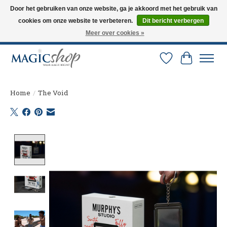
Door het gebruiken van onze website, ga je akkoord met het gebruik van
cookies om onze website te verbeteren.
Dit bericht verbergen
Altijd de nieuwste trucs op voorraad. Snelle verzending via PostNL en DHL.
Langskomen in onze winkel? Bel of mail om een afspraak te maken. 0251-
Meer over cookies »
237284
Verlanglijst
Winkelw
Home
/
The Void
Product image slideshow Items