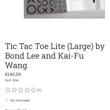
Tic Tac Toe Lite (Large) by
Bond Lee and Kai-Fu
Wang
€145,00
Incl. btw
(0)
De beoordeling van dit product is
0
van de 5
Op voorraad