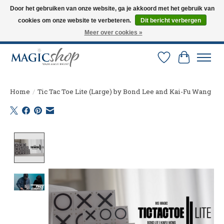
Door het gebruiken van onze website, ga je akkoord met het gebruik van
cookies om onze website te verbeteren.
Dit bericht verbergen
Altijd de nieuwste trucs op voorraad. Snelle verzending via PostNL en DHL.
Langskomen in onze winkel? Bel of mail om een afspraak te maken. 0251-
Meer over cookies »
237284
Verlanglijst
Winkelw
Home
/
Tic Tac Toe Lite (Large) by Bond Lee and Kai-Fu Wang
Product image slideshow Items