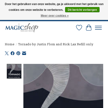
Door het gebruiken van onze website, ga je akkoord met het gebruik van
cookies om onze website te verbeteren.
Dit bericht verbergen
Altijd de nieuwste trucs op voorraad. Snelle verzending via PostNL en DHL.
Langskomen in onze winkel? Bel of mail om een afspraak te maken. 0251-
Meer over cookies »
237284
Verlanglijst
Winkelw
Home
/
Tornado by Justin Flom and Rick Lax Refill only
Product image slideshow Items