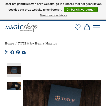
Door het gebruiken van onze website, ga je akkoord met het gebruik van
cookies om onze website te verbeteren.
Dit bericht verbergen
Altijd de nieuwste trucs op voorraad. Snelle verzending via PostNL en DHL.
Langskomen in onze winkel? Bel of mail om een afspraak te maken. 0251-
Meer over cookies »
237284
Verlanglijst
Winkelw
Home
/
TOTEM by Henry Harrius
Product image slideshow Items