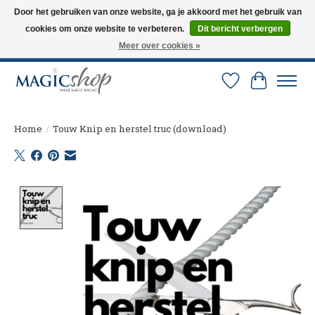
Door het gebruiken van onze website, ga je akkoord met het gebruik van
cookies om onze website te verbeteren.
Dit bericht verbergen
Altijd de nieuwste trucs op voorraad. Snelle verzending via PostNL en DHL.
Langskomen in onze winkel? Bel of mail om een afspraak te maken. 0251-
Meer over cookies »
237284
Verlanglijst
Winkelw
Home
/
Touw Knip en herstel truc (download)
Product image slideshow Items