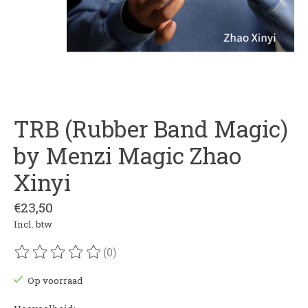
TRB (Rubber Band Magic)
by Menzi Magic Zhao
Xinyi
€23,50
Incl. btw
(0)
De beoordeling van dit product is
0
van de 5
Op voorraad