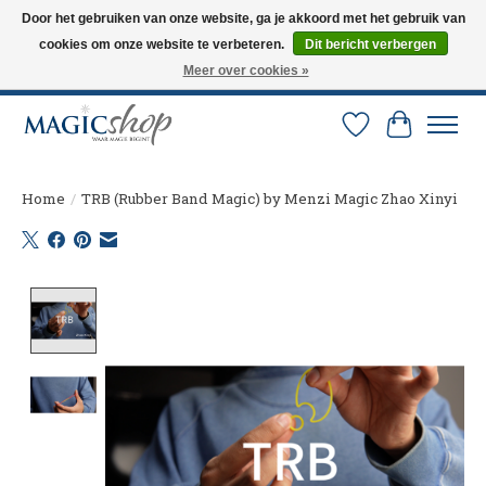
Door het gebruiken van onze website, ga je akkoord met het gebruik van
cookies om onze website te verbeteren.
Dit bericht verbergen
Altijd de nieuwste trucs op voorraad. Snelle verzending via PostNL en DHL.
Langskomen in onze winkel? Bel of mail om een afspraak te maken. 0251-
Meer over cookies »
237284
Verlanglijst
Winkelw
Home
/
TRB (Rubber Band Magic) by Menzi Magic Zhao Xinyi
Product image slideshow Items