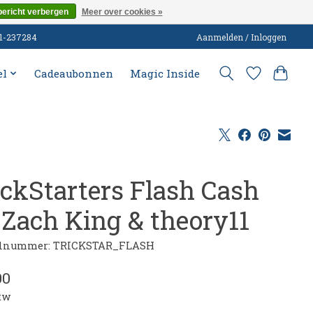
bericht verbergen
Meer over cookies »
51-237284
Aanmelden / Inloggen
el
Cadeaubonnen
Magic Inside
ickStarters Flash Cash
 Zach King & theory11
elnummer: TRICKSTAR_FLASH
00
btw