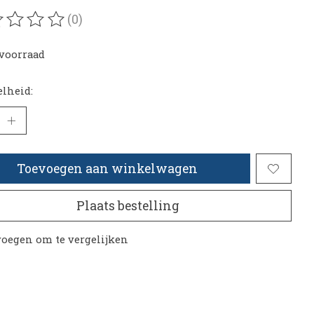
(0)
oordeling van dit product is
0
van de 5
voorraad
lheid:
Toevoegen aan winkelwagen
Plaats bestelling
oegen om te vergelijken