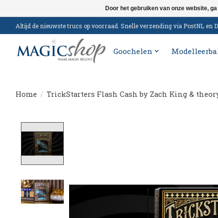
Door het gebruiken van onze website, ga
Altijd de nieuwste trucs op voorraad. Snelle verzending via PostNL e
Goochelen
Modelleerba
Home
/
TrickStarters Flash Cash by Zach King & theor
Product image slideshow Items