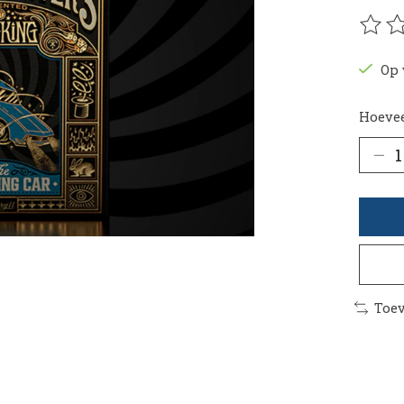
De be
Op 
Hoevee
Toev