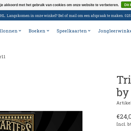
 je akkoord met het gebruik van cookies om onze website te verbeteren.
Dit 
n DHL. Langskomen in onze winkel? Bel of mail om een afspraak te maken. 02
llonnen
Boeken
Speelkaarten
Jongleerwink
y11
Tr
by
Artik
€24,
Incl. 