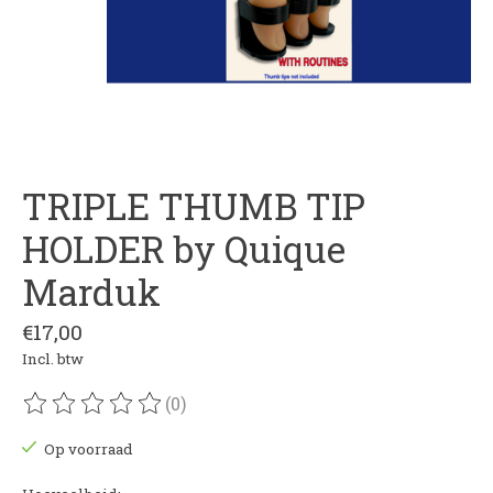
TRIPLE THUMB TIP
HOLDER by Quique
Marduk
€17,00
Incl. btw
(0)
De beoordeling van dit product is
0
van de 5
Op voorraad