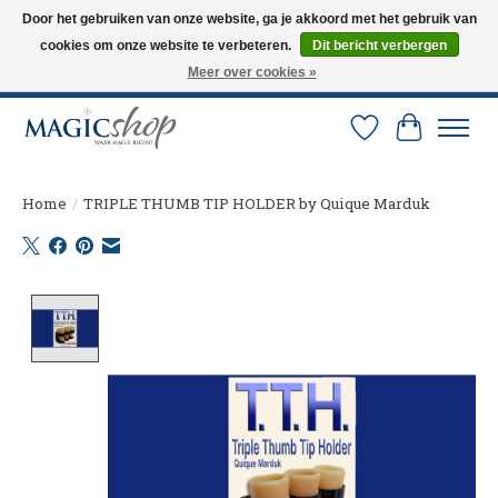
Door het gebruiken van onze website, ga je akkoord met het gebruik van
cookies om onze website te verbeteren.
Dit bericht verbergen
Altijd de nieuwste trucs op voorraad. Snelle verzending via PostNL en DHL.
Langskomen in onze winkel? Bel of mail om een afspraak te maken. 0251-
Meer over cookies »
237284
Verlanglijst
Winkelw
Home
/
TRIPLE THUMB TIP HOLDER by Quique Marduk
Product image slideshow Items