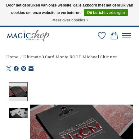
Door het gebruiken van onze website, ga je akkoord met het gebruik van
cookies om onze website te verbeteren.
Dit bericht verbergen
Altijd de nieuwste trucs op voorraad. Snelle verzending via PostNL en DHL.
Langskomen in onze winkel? Bel of mail om een afspraak te maken. 0251-
Meer over cookies »
237284
Verlanglijst
Winkelw
Home
/
Ultimate 3 Card Monte ROOD Michael Skinner
Product image slideshow Items