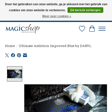
Door het gebruiken van onze website, ga je akkoord met het gebruik van
cookies om onze website te verbeteren.
Dit bericht verbergen
Altijd de nieuwste trucs op voorraad. Snelle verzending via PostNL en DHL.
Langskomen in onze winkel? Bel of mail om een afspraak te maken. 0251-
Meer over cookies »
237284
Verlanglijst
Winkelw
Home
/
Ultimate Ambition Improved Blue by DARYL
Product image slideshow Items