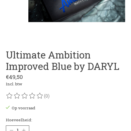
Ultimate Ambition
Improved Blue by DARYL
€49,50
Incl. btw
(0)
De beoordeling van dit product is
0
van de 5
Op voorraad
Hoeveelheid: