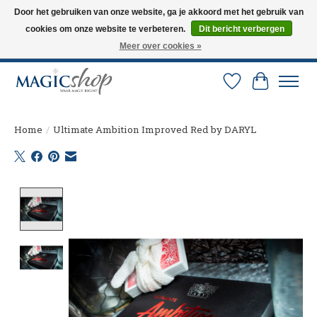
Door het gebruiken van onze website, ga je akkoord met het gebruik van
cookies om onze website te verbeteren.
Dit bericht verbergen
Altijd de nieuwste trucs op voorraad. Snelle verzending via PostNL en DHL.
Langskomen in onze winkel? Bel of mail om een afspraak te maken. 0251-
Meer over cookies »
237284
Verlanglijst
Winkelw
Home
/
Ultimate Ambition Improved Red by DARYL
Product image slideshow Items