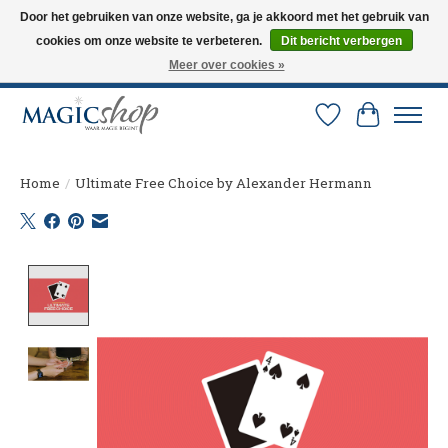
Door het gebruiken van onze website, ga je akkoord met het gebruik van
cookies om onze website te verbeteren.
Dit bericht verbergen
Altijd de nieuwste trucs op voorraad. Snelle verzending via PostNL en DHL.
Langskomen in onze winkel? Bel of mail om een afspraak te maken. 0251-
Meer over cookies »
237284
Verlanglijst
Winkelw
Home
/
Ultimate Free Choice by Alexander Hermann
Product image slideshow Items