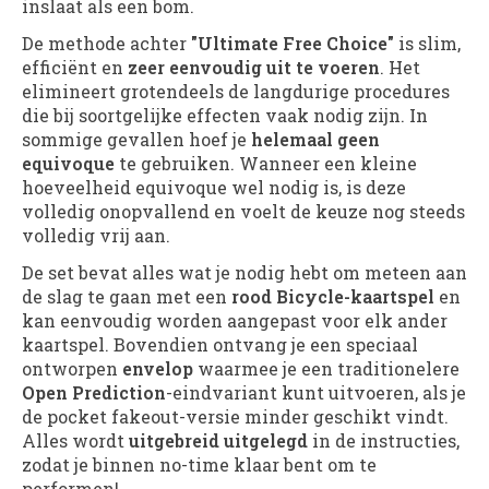
inslaat als een bom.
De methode achter
"Ultimate Free Choice"
is slim,
efficiënt en
zeer eenvoudig uit te voeren
. Het
elimineert grotendeels de langdurige procedures
die bij soortgelijke effecten vaak nodig zijn. In
sommige gevallen hoef je
helemaal geen
equivoque
te gebruiken. Wanneer een kleine
hoeveelheid equivoque wel nodig is, is deze
volledig onopvallend en voelt de keuze nog steeds
volledig vrij aan.
De set bevat alles wat je nodig hebt om meteen aan
de slag te gaan met een
rood Bicycle-kaartspel
en
kan eenvoudig worden aangepast voor elk ander
kaartspel. Bovendien ontvang je een speciaal
ontworpen
envelop
waarmee je een traditionelere
Open Prediction
-eindvariant kunt uitvoeren, als je
de pocket fakeout-versie minder geschikt vindt.
Alles wordt
uitgebreid uitgelegd
in de instructies,
zodat je binnen no-time klaar bent om te
performen!