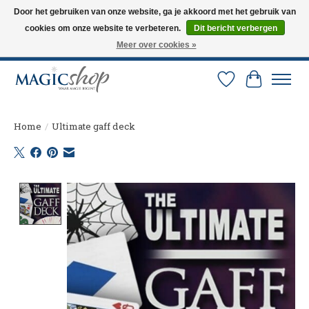
Door het gebruiken van onze website, ga je akkoord met het gebruik van
cookies om onze website te verbeteren.
Dit bericht verbergen
Altijd de nieuwste trucs op voorraad. Snelle verzending via PostNL en DHL.
Langskomen in onze winkel? Bel of mail om een afspraak te maken. 0251-
Meer over cookies »
237284
Verlanglijst
Winkelw
Home
/
Ultimate gaff deck
Product image slideshow Items