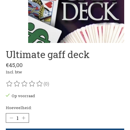
Ultimate gaff deck
€45,00
Incl. btw
(0)
De beoordeling van dit product is
0
van de 5
Op voorraad
Hoeveelheid: